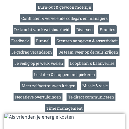
Burn-out & gewoon moe zijn
Conflicten & vervelende collega’s en managers
De kracht van kwetsbaarheid
Diversen
Emoties
Feedback
Funnel
Grenzen aangeven & assertiviteit
Je gedrag veranderen
Je team weer op de rails krijgen
Je veilig op je werk voelen
Loopbaan & baanverlies
Loslaten & stoppen met piekeren
Meer zelfvertrouwen krijgen
Missie & visie
Negatieve overtuigingen
Te direct communiceren
Time management