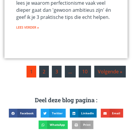
lees je waarom perfectionisme vaak veel
dieper gaat dan 'gewoon ambitieus zijn' én
geef ik je 3 praktische tips die echt helpen.
LEES VERDER »
1
2
3
…
10
Volgende »
Deel deze blog pagina :
Facebook
Twitter
LinkedIn
Email
WhatsApp
Print