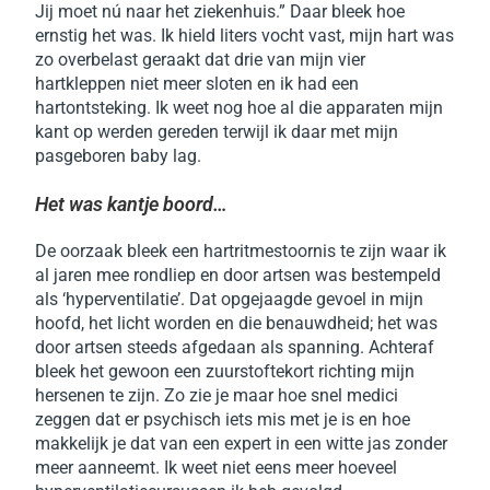
Jij moet nú naar het ziekenhuis.”
Daar bleek hoe
ernstig het was. Ik hield liters vocht vast, mijn hart was
zo overbelast geraakt dat drie van mijn vier
hartkleppen niet meer sloten en ik had een
hartontsteking. Ik weet nog hoe al die apparaten mijn
kant op werden gereden terwijl ik daar met mijn
pasgeboren baby lag.
Het was kantje boord…
De oorzaak bleek een hartritmestoornis te zijn waar ik
al jaren mee rondliep en door artsen was bestempeld
als ‘hyperventilatie’. Dat opgejaagde gevoel in mijn
hoofd, het licht worden en die benauwdheid; het was
door artsen steeds afgedaan als spanning. Achteraf
bleek het gewoon een zuurstoftekort richting mijn
hersenen te zijn.
Zo zie je maar hoe snel medici
zeggen dat er psychisch iets mis met je is en hoe
makkelijk je dat van een expert in een witte jas zonder
meer aanneemt. Ik weet niet eens meer hoeveel