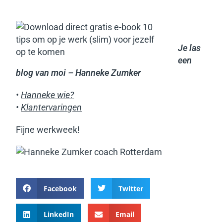
Je las
een
blog van moi – Hanneke Zumker
•
Hanneke wie?
•
Klantervaringen
Fijne werkweek!
Facebook
Twitter
LinkedIn
Email