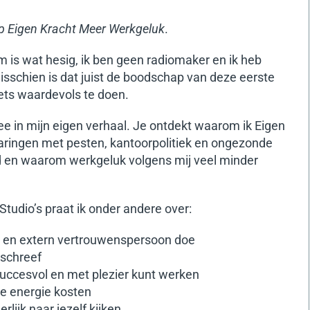
p Eigen Kracht Meer Werkgeluk
.
m is wat hesig, ik ben geen radiomaker en ik heb
sschien is dat juist de boodschap van deze eerste
 iets waardevols te doen.
ee in mijn eigen verhaal. Je ontdekt waarom ik Eigen
varingen met pesten, kantoorpolitiek en ongezonde
 en waarom werkgeluk volgens mij veel minder
tudio’s praat ik onder andere over:
or en extern vertrouwenspersoon doe
schreef
 succesvol en met plezier kunt werken
die energie kosten
lijk naar jezelf kijken