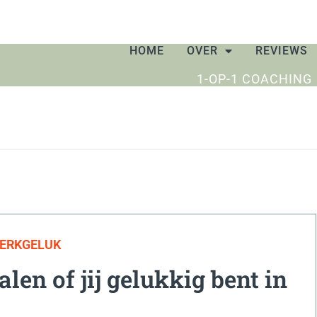
HOME
OVER
REVIEWS
1-OP-1 COACHING
WERKGELUK
len of jij gelukkig bent in