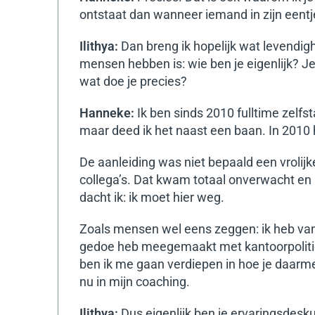
ontstaat dan wanneer iemand in zijn eentje
Ilithya:
Dan breng ik hopelijk wat levendig
mensen hebben is: wie ben je eigenlijk? J
wat doe je precies?
Hanneke:
Ik ben sinds 2010 fulltime zelfst
maar deed ik het naast een baan. In 2010 
De aanleiding was niet bepaald een vrolijk
collega’s. Dat kwam totaal onverwacht e
dacht ik: ik moet hier weg.
Zoals mensen wel eens zeggen: ik heb van 
gedoe heb meegemaakt met kantoorpolitie
ben ik me gaan verdiepen in hoe je daarme
nu in mijn coaching.
Ilithya:
Dus eigenlijk ben je ervaringsdes