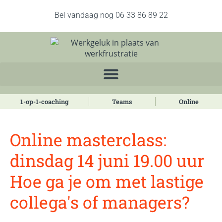
Bel vandaag nog 06 33 86 89 22
1-op-1-coaching
Teams
Online
Online masterclass:
dinsdag 14 juni 19.00 uur
Hoe ga je om met lastige
collega's of managers?